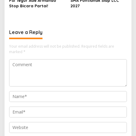
PSI Tegur Ade Armando
SMA Pontianak Siap LCC
Stop Bicara Partai!
2027
Leave a Reply
Your email address will not be published.
Required fields are
marked
*