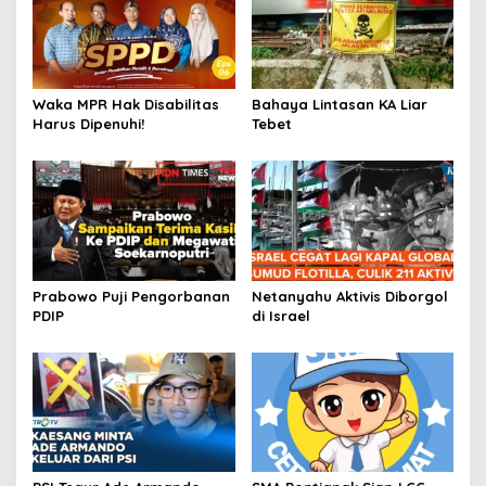
Waka MPR Hak Disabilitas
Bahaya Lintasan KA Liar
Harus Dipenuhi!
Tebet
Prabowo Puji Pengorbanan
Netanyahu Aktivis Diborgol
PDIP
di Israel