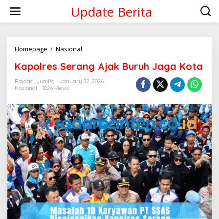
Skip
Update Berita
to
content
Kapolres
Homepage
/
Nasional
Serang
Kapolres Serang Ajak Buruh Jaga Kota
Ajak
Buruh
Rajaac_yua4fg
January 22, 2026
Jaga
Nasional
1026 Views
Kota