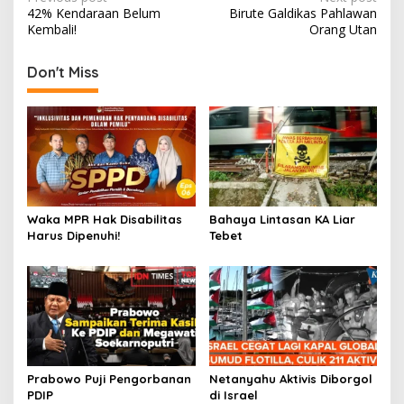
Post
42% Kendaraan Belum
Birute Galdikas Pahlawan
navigation
Kembali!
Orang Utan
Don't Miss
Waka MPR Hak Disabilitas
Bahaya Lintasan KA Liar
Harus Dipenuhi!
Tebet
Prabowo Puji Pengorbanan
Netanyahu Aktivis Diborgol
PDIP
di Israel