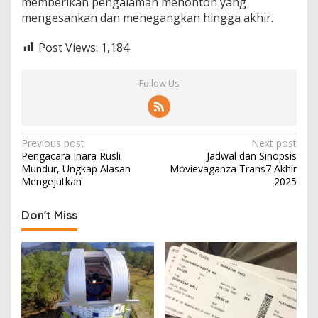
memberikan pengalaman menonton yang
mengesankan dan menegangkan hingga akhir.
Post Views:
1,184
Follow Us
Post
Previous post
Next post
Pengacara Inara Rusli
Jadwal dan Sinopsis
navigation
Mundur, Ungkap Alasan
Movievaganza Trans7 Akhir
Mengejutkan
2025
Don't Miss