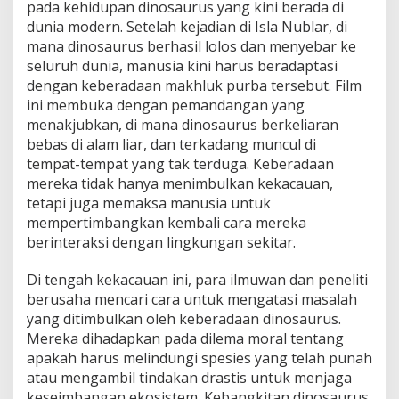
pada kehidupan dinosaurus yang kini berada di
dunia modern. Setelah kejadian di Isla Nublar, di
mana dinosaurus berhasil lolos dan menyebar ke
seluruh dunia, manusia kini harus beradaptasi
dengan keberadaan makhluk purba tersebut. Film
ini membuka dengan pemandangan yang
menakjubkan, di mana dinosaurus berkeliaran
bebas di alam liar, dan terkadang muncul di
tempat-tempat yang tak terduga. Keberadaan
mereka tidak hanya menimbulkan kekacauan,
tetapi juga memaksa manusia untuk
mempertimbangkan kembali cara mereka
berinteraksi dengan lingkungan sekitar.
Di tengah kekacauan ini, para ilmuwan dan peneliti
berusaha mencari cara untuk mengatasi masalah
yang ditimbulkan oleh keberadaan dinosaurus.
Mereka dihadapkan pada dilema moral tentang
apakah harus melindungi spesies yang telah punah
atau mengambil tindakan drastis untuk menjaga
keseimbangan ekosistem. Kebangkitan dinosaurus