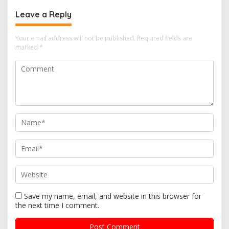
Leave a Reply
Your email address will not be published.
Required fields are
marked
*
Save my name, email, and website in this browser for
the next time I comment.