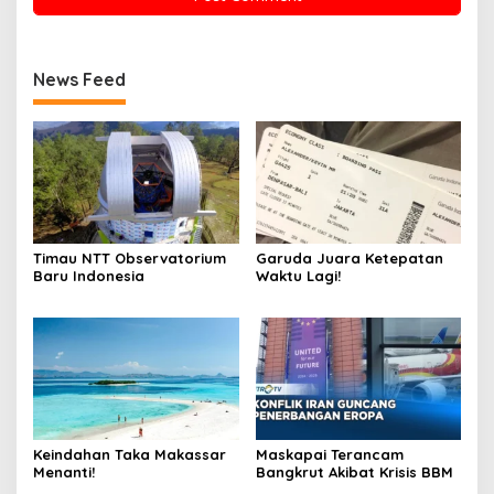
News Feed
Timau NTT Observatorium
Garuda Juara Ketepatan
Baru Indonesia
Waktu Lagi!
Keindahan Taka Makassar
Maskapai Terancam
Menanti!
Bangkrut Akibat Krisis BBM