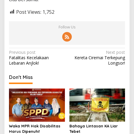
Post Views:
1,752
Follow Us
Post
Previous post
Next post
Fatalitas Kecelakaan
Kereta Ciremai Terkepung
navigation
Lebaran Anjlok!
Longsor!
Don't Miss
Waka MPR Hak Disabilitas
Bahaya Lintasan KA Liar
Harus Dipenuhi!
Tebet