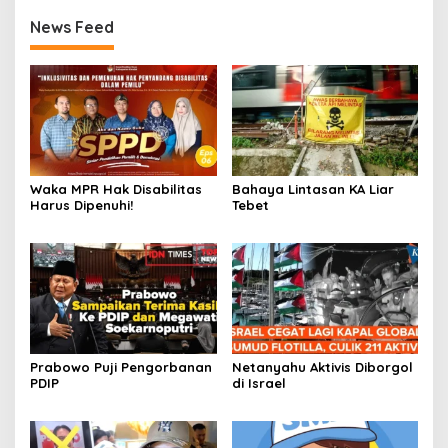
News Feed
Waka MPR Hak Disabilitas
Bahaya Lintasan KA Liar
Harus Dipenuhi!
Tebet
Prabowo Puji Pengorbanan
Netanyahu Aktivis Diborgol
PDIP
di Israel