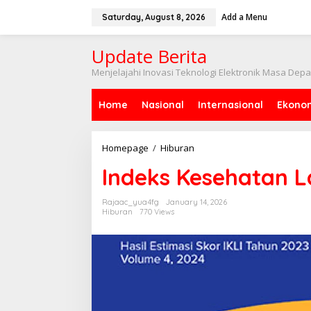
Skip
to
Add a Menu
Saturday, August 8, 2026
content
Update Berita
Menjelajahi Inovasi Teknologi Elektronik Masa Dep
Home
Nasional
Internasional
Ekono
Indeks
Homepage
/
Hiburan
Kesehatan
Indeks Kesehatan L
Laut
RI
Meroket!
Rajaac_yua4fg
January 14, 2026
Hiburan
770 Views