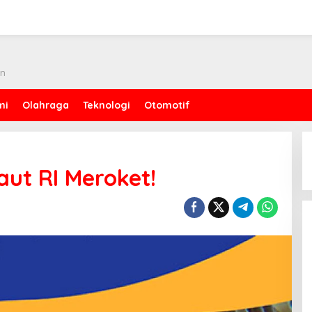
an
mi
Olahraga
Teknologi
Otomotif
aut RI Meroket!