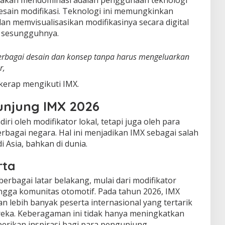
si akan mendominasi adalah penggunaan teknologi
esain modifikasi. Teknologi ini memungkinkan
n memvisualisasikan modifikasinya secara digital
l sesungguhnya.
berbagai desain dan konsep tanpa harus mengeluarkan
r,
kerap mengikuti IMX.
unjung IMX 2026
iri oleh modifikator lokal, tetapi juga oleh para
erbagai negara. Hal ini menjadikan IMX sebagai salah
i Asia, bahkan di dunia.
rta
berbagai latar belakang, mulai dari modifikator
ingga komunitas otomotif. Pada tahun 2026, IMX
 lebih banyak peserta internasional yang tertarik
ka. Keberagaman ini tidak hanya meningkatkan
berikan inspirasi bagi para pengunjung.