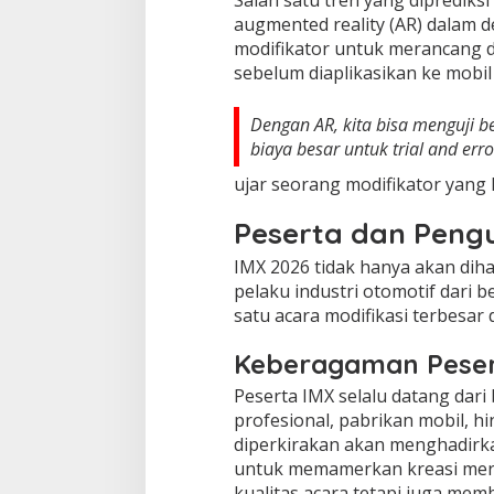
Salah satu tren yang dipredik
augmented reality (AR) dalam d
modifikator untuk merancang da
sebelum diaplikasikan ke mobi
Dengan AR, kita bisa menguji 
biaya besar untuk trial and erro
ujar seorang modifikator yang 
Peserta dan Peng
IMX 2026 tidak hanya akan dihad
pelaku industri otomotif dari b
satu acara modifikasi terbesar d
Keberagaman Pese
Peserta IMX selalu datang dari 
profesional, pabrikan mobil, h
diperkirakan akan menghadirkan
untuk memamerkan kreasi mere
kualitas acara tetapi juga mem