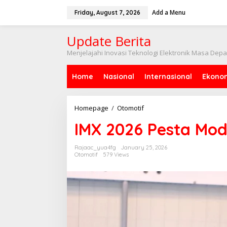
Skip
to
Add a Menu
Friday, August 7, 2026
content
Update Berita
Menjelajahi Inovasi Teknologi Elektronik Masa Dep
Home
Nasional
Internasional
Ekono
IMX
Homepage
/
Otomotif
2026
IMX 2026 Pesta Modi
Pesta
Modifikasi
Terbesar
Rajaac_yua4fg
January 25, 2026
Otomotif
579 Views