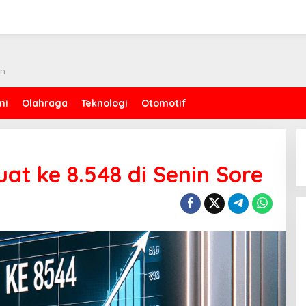
an
mi
Olahraga
Teknologi
Otomotif
at ke 8.548 di Senin Sore