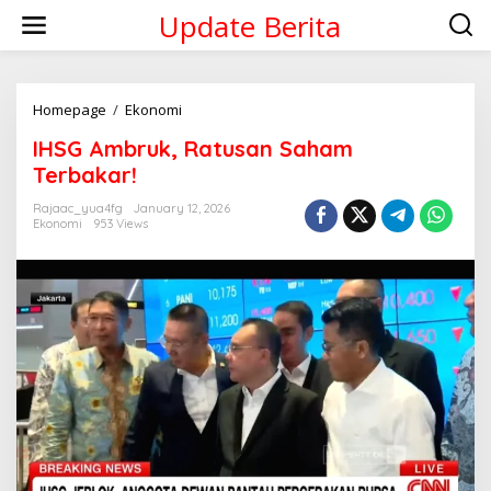
Skip
Update Berita
to
content
IHSG
Homepage
/
Ekonomi
Ambruk,
IHSG Ambruk, Ratusan Saham
Ratusan
Saham
Terbakar!
Terbakar!
Rajaac_yua4fg
January 12, 2026
Ekonomi
953 Views