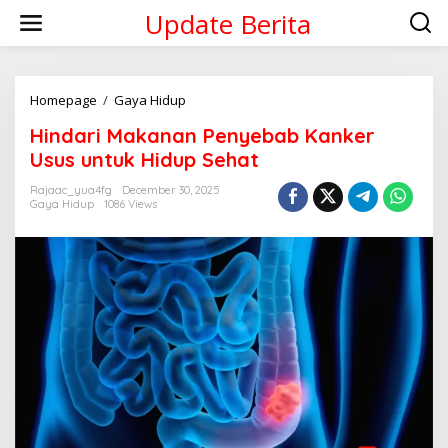
Skip
Update Berita
to
content
Hindari
Homepage
/
Gaya Hidup
Makanan
Hindari Makanan Penyebab Kanker
Penyebab
Kanker
Usus untuk Hidup Sehat
Usus
untuk
Rajaac_yua4fg
December 30, 2025
Gaya Hidup
1086 Views
Hidup
Sehat