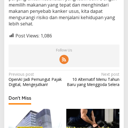
memilih makanan yang tepat dan menghindari
makanan penyebab kanker usus, kita dapat
mengurangi risiko dan menjalani kehidupan yang
lebih sehat.
Post Views:
1,086
Follow Us
Post
Previous post
Next post
OpenAI Jadi Pemungut Pajak
10 Alternatif Menu Tahun
navigation
Digital, Mengejutkan!
Baru yang Menggoda Selera
Don't Miss