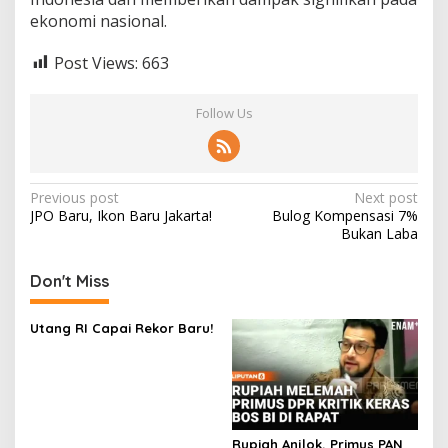
ekonomi nasional.
Post Views:
663
Follow Us
Post
Previous post
Next post
JPO Baru, Ikon Baru Jakarta!
Bulog Kompensasi 7%
navigation
Bukan Laba
Don't Miss
Utang RI Capai Rekor Baru!
Rupiah Anjlok, Primus PAN