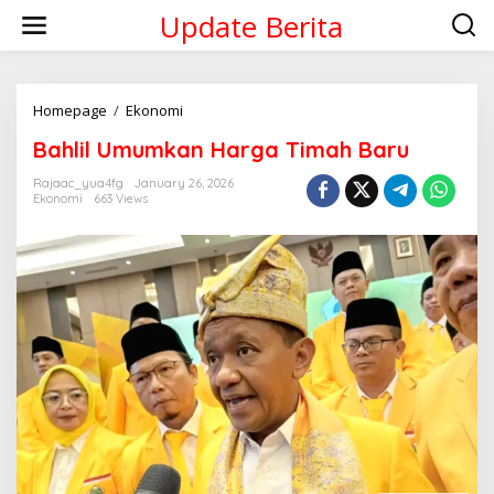
Skip
Update Berita
to
content
Bahlil
Homepage
/
Ekonomi
Umumkan
Bahlil Umumkan Harga Timah Baru
Harga
Timah
Rajaac_yua4fg
January 26, 2026
Baru
Ekonomi
663 Views