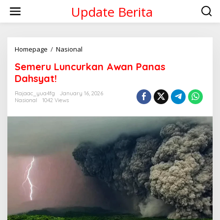
Skip
Update Berita
to
content
Semeru
Homepage
/
Nasional
Luncurkan
Semeru Luncurkan Awan Panas
Awan
Panas
Dahsyat!
Dahsyat!
Rajaac_yua4fg
January 16, 2026
Nasional
1042 Views