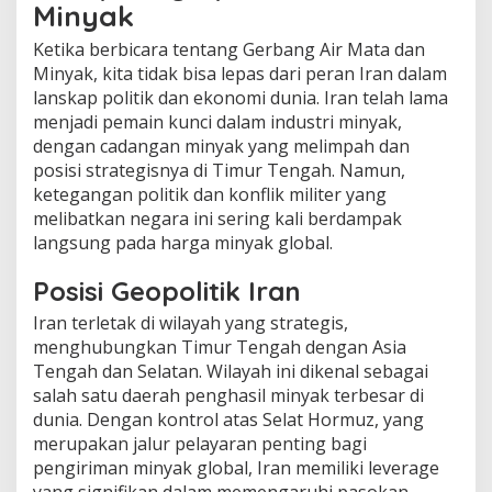
Minyak
Ketika berbicara tentang Gerbang Air Mata dan
Minyak, kita tidak bisa lepas dari peran Iran dalam
lanskap politik dan ekonomi dunia. Iran telah lama
menjadi pemain kunci dalam industri minyak,
dengan cadangan minyak yang melimpah dan
posisi strategisnya di Timur Tengah. Namun,
ketegangan politik dan konflik militer yang
melibatkan negara ini sering kali berdampak
langsung pada harga minyak global.
Posisi Geopolitik Iran
Iran terletak di wilayah yang strategis,
menghubungkan Timur Tengah dengan Asia
Tengah dan Selatan. Wilayah ini dikenal sebagai
salah satu daerah penghasil minyak terbesar di
dunia. Dengan kontrol atas Selat Hormuz, yang
merupakan jalur pelayaran penting bagi
pengiriman minyak global, Iran memiliki leverage
yang signifikan dalam memengaruhi pasokan