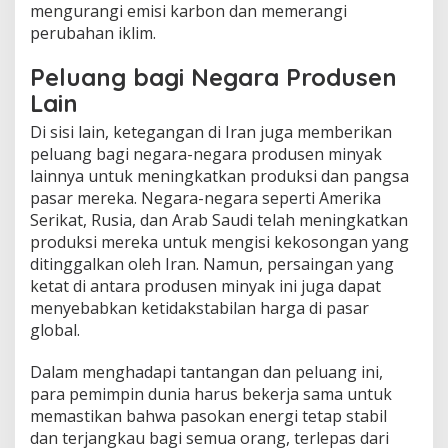
mengurangi emisi karbon dan memerangi
perubahan iklim.
Peluang bagi Negara Produsen
Lain
Di sisi lain, ketegangan di Iran juga memberikan
peluang bagi negara-negara produsen minyak
lainnya untuk meningkatkan produksi dan pangsa
pasar mereka. Negara-negara seperti Amerika
Serikat, Rusia, dan Arab Saudi telah meningkatkan
produksi mereka untuk mengisi kekosongan yang
ditinggalkan oleh Iran. Namun, persaingan yang
ketat di antara produsen minyak ini juga dapat
menyebabkan ketidakstabilan harga di pasar
global.
Dalam menghadapi tantangan dan peluang ini,
para pemimpin dunia harus bekerja sama untuk
memastikan bahwa pasokan energi tetap stabil
dan terjangkau bagi semua orang, terlepas dari