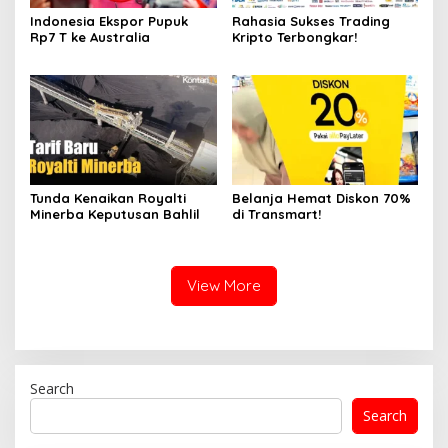
Indonesia Ekspor Pupuk
Rahasia Sukses Trading
Rp7 T ke Australia
Kripto Terbongkar!
Tunda Kenaikan Royalti
Belanja Hemat Diskon 70%
Minerba Keputusan Bahlil
di Transmart!
View More
Search
Search