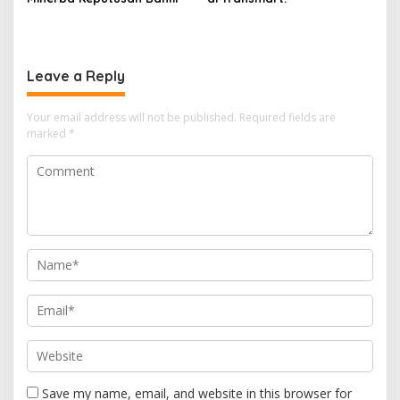
Leave a Reply
Your email address will not be published.
Required fields are
marked
*
Save my name, email, and website in this browser for