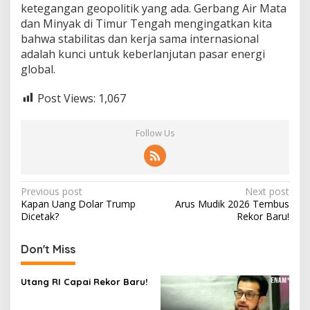
ketegangan geopolitik yang ada. Gerbang Air Mata
dan Minyak di Timur Tengah mengingatkan kita
bahwa stabilitas dan kerja sama internasional
adalah kunci untuk keberlanjutan pasar energi
global.
Post Views:
1,067
Follow Us
Post
Previous post
Next post
Kapan Uang Dolar Trump
Arus Mudik 2026 Tembus
navigation
Dicetak?
Rekor Baru!
Don't Miss
Utang RI Capai Rekor Baru!