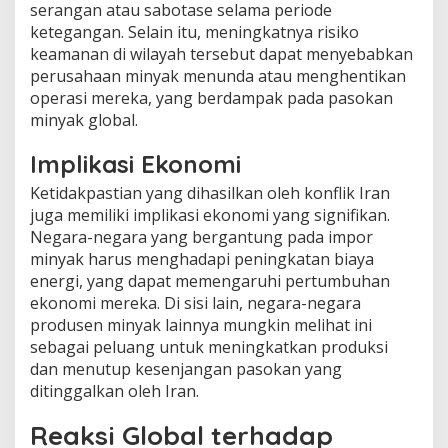
serangan atau sabotase selama periode
ketegangan. Selain itu, meningkatnya risiko
keamanan di wilayah tersebut dapat menyebabkan
perusahaan minyak menunda atau menghentikan
operasi mereka, yang berdampak pada pasokan
minyak global.
Implikasi Ekonomi
Ketidakpastian yang dihasilkan oleh konflik Iran
juga memiliki implikasi ekonomi yang signifikan.
Negara-negara yang bergantung pada impor
minyak harus menghadapi peningkatan biaya
energi, yang dapat memengaruhi pertumbuhan
ekonomi mereka. Di sisi lain, negara-negara
produsen minyak lainnya mungkin melihat ini
sebagai peluang untuk meningkatkan produksi
dan menutup kesenjangan pasokan yang
ditinggalkan oleh Iran.
Reaksi Global terhadap