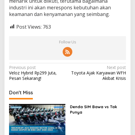
menarik untuk diikuti, terutama bagaimana
industri ini akan merespons kebutuhan akan
keamanan dan kenyamanan yang seimbang.
Post Views:
763
Follow Us
Post
Previous post
Next post
Veloz Hybrid Rp299 Juta,
Toyota Ajak Karyawan WFH
navigation
Pesan Sekarang!
Akibat Krisis
Don't Miss
Denda SIM Bawa vs Tak
Punya