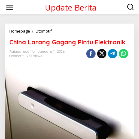
Skip
Update Berita
to
content
China
Homepage
/
Otomotif
Larang
China Larang Gagang Pintu Elektronik
Gagang
Pintu
Rajaac_yua4fg
January 11, 2026
Elektronik
Otomotif
763 Views