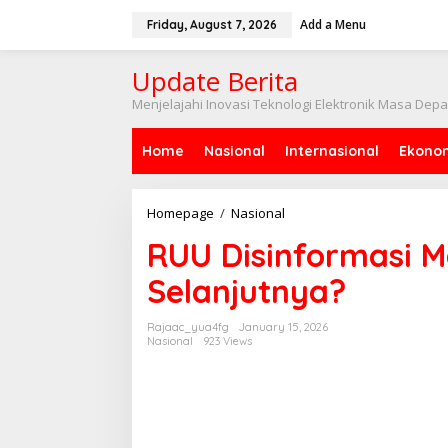
Skip
to
Add a Menu
Friday, August 7, 2026
content
Update Berita
Menjelajahi Inovasi Teknologi Elektronik Masa Dep
Home
Nasional
Internasional
Ekono
RUU
Homepage
/
Nasional
Disinformasi
RUU Disinformasi 
Masih
Wacana,
Selanjutnya?
Apa
Selanjutnya?
Rajaac_yua4fg
January 15, 2026
Nasional
923 Views