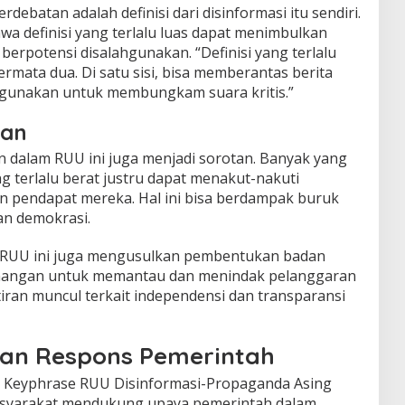
rdebatan adalah definisi dari disinformasi itu sendiri.
a definisi yang terlalu luas dapat menimbulkan
berpotensi disalahgunakan. “Definisi yang terlalu
rmata dua. Di satu sisi, bisa memberantas berita
a digunakan untuk membungkam suara kritis.”
kan
kan dalam RUU ini juga menjadi sorotan. Banyak yang
terlalu berat justru dapat menakut-nakuti
 pendapat mereka. Hal ini bisa berdampak buruk
an demokrasi.
RUU ini juga mengusulkan pembentukan badan
nangan untuk memantau dan menindak pelanggaran
iran muncul terkait independensi dan transparansi
dan Respons Pemerintah
s Keyphrase RUU Disinformasi-Propaganda Asing
masyarakat mendukung upaya pemerintah dalam