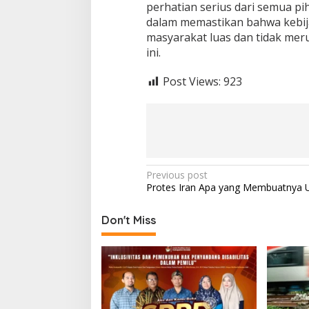
perhatian serius dari semua pi
dalam memastikan bahwa kebij
masyarakat luas dan tidak mer
ini.
Post Views:
923
Post
Previous post
Protes Iran Apa yang Membuatnya U
navigation
Don't Miss