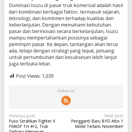
Dominasi Isuzu di pasar truk komersial adalah hasil
dari kombinasi berbagai faktor, termasuk sejarah,
teknologi, dan komitmen terhadap kualitas dan
keberlanjutan. Dengan memahami kebutuhan
pasar dan berinovasi secara berkelanjutan, Isuzu
mampu mempertahankan posisinya sebagai
pemimpin pasar. Ke depan, tantangan akan terus
ada, tetapi dengan strategi yang tepat, peluang
untuk pertumbuhan dan kesuksesan lebih lanjut
juga terbuka lebar.
Post Views:
1,039
Follow Us
Post
Previous post
Next post
Fuso Serahkan Fighter X
Pengganti Baru BYD Atto 1
navigation
FM65F TH 4×2, Truk
Mobil Terlaris November!
Terbaru Menawan