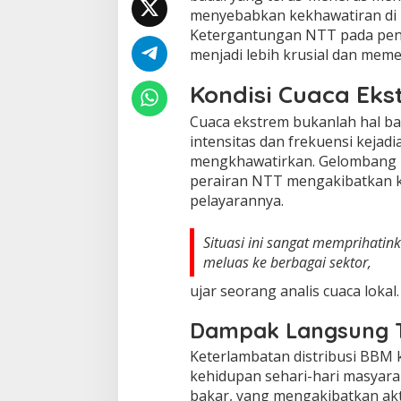
menyebabkan kekhawatiran di 
Ketergantungan NTT pada pengi
menjadi lebih krusial dan meme
Kondisi Cuaca Eks
Cuaca ekstrem bukanlah hal b
intensitas dan frekuensi kejadi
mengkhawatirkan. Gelombang la
perairan NTT mengakibatkan 
pelayarannya.
Situasi ini sangat memprihatin
meluas ke berbagai sektor,
ujar seorang analis cuaca lokal.
Dampak Langsung T
Keterlambatan distribusi BBM
kehidupan sehari-hari masyar
bakar, yang mengakibatkan akt