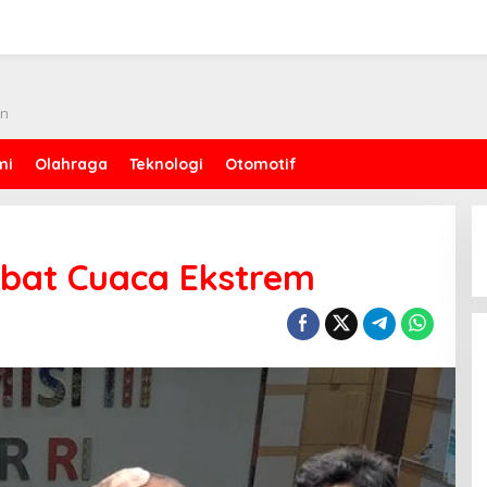
an
mi
Olahraga
Teknologi
Otomotif
bat Cuaca Ekstrem