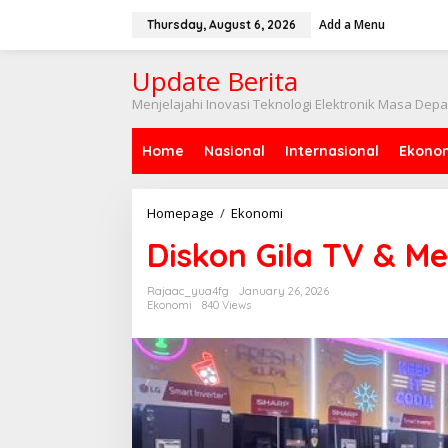
Skip
to
Add a Menu
Thursday, August 6, 2026
content
Update Berita
Menjelajahi Inovasi Teknologi Elektronik Masa Dep
Home
Nasional
Internasional
Ekono
Diskon
Homepage
/
Ekonomi
Gila
Diskon Gila TV & Me
TV
&
Mesin
Rajaac_yua4fg
January 26, 2026
Cuci
Ekonomi
840 Views
Transmart!