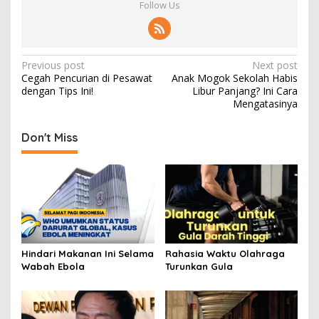
Follow Us
Post
Previous post
Next post
Cegah Pencurian di Pesawat
Anak Mogok Sekolah Habis
navigation
dengan Tips Ini!
Libur Panjang? Ini Cara
Mengatasinya
Don't Miss
Hindari Makanan Ini Selama
Rahasia Waktu Olahraga
Wabah Ebola
Turunkan Gula