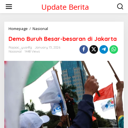
Skip
Update Berita
to
content
Demo
Homepage
/
Nasional
Buruh
Demo Buruh Besar-besaran di Jakarta
Besar-
besaran
Rajaac_yua4fg
January 15, 2026
di
Nasional
1448 Views
Jakarta