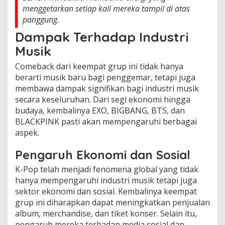
menggetarkan setiap kali mereka tampil di atas
panggung.
Dampak Terhadap Industri
Musik
Comeback dari keempat grup ini tidak hanya
berarti musik baru bagi penggemar, tetapi juga
membawa dampak signifikan bagi industri musik
secara keseluruhan. Dari segi ekonomi hingga
budaya, kembalinya EXO, BIGBANG, BTS, dan
BLACKPINK pasti akan mempengaruhi berbagai
aspek.
Pengaruh Ekonomi dan Sosial
K-Pop telah menjadi fenomena global yang tidak
hanya mempengaruhi industri musik tetapi juga
sektor ekonomi dan sosial. Kembalinya keempat
grup ini diharapkan dapat meningkatkan penjualan
album, merchandise, dan tiket konser. Selain itu,
pengaruh mereka terhadap media sosial dan