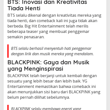
BTS: Inovasi dan Kreativitas
Tiada Henti
BTS selalu dikenal dengan kreativitas mereka yang
tiada henti, dan comeback kali ini juga tidak akan
berbeda. Big Hit Entertainment telah merilis
beberapa teaser yang membuat penggemar
semakin penasaran.
BTS selalu berhasil menyentuh hati penggemar
dengan lirik dan musik mereka yang mendalam.
BLACKPINK: Gaya dan Musik
yang Menginspirasi
BLACKPINK telah berjanji untuk kembali dengan
sesuatu yang lebih besar dan lebih baik. YG
Entertainment memastikan bahwa comeback ini
akan menunjukkan sisi baru dari BLACKPINK yang
belum pernah dilihat sebelumnya.
BLACKPINK selalu membawa energi yang