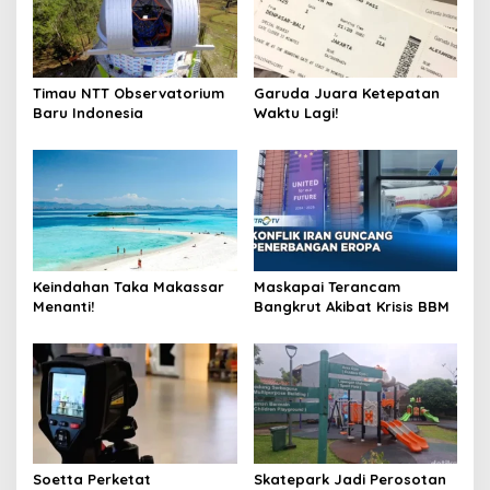
Timau NTT Observatorium
Garuda Juara Ketepatan
Baru Indonesia
Waktu Lagi!
Keindahan Taka Makassar
Maskapai Terancam
Menanti!
Bangkrut Akibat Krisis BBM
Soetta Perketat
Skatepark Jadi Perosotan