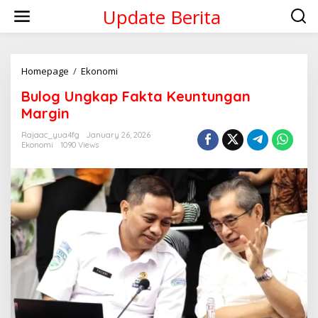
Skip
Update Berita
to
content
Bulog
Homepage
/
Ekonomi
Ungkap
Bulog Ungkap Fakta Keuntungan
Fakta
Keuntungan
Margin
Margin
Rajaac_yua4fg
January 26, 2026
Ekonomi
1090 Views