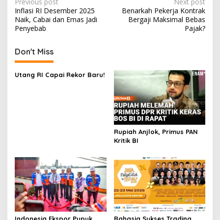
Post
Previous post
Next post
Inflasi RI Desember 2025
Benarkah Pekerja Kontrak
navigation
Naik, Cabai dan Emas Jadi
Bergaji Maksimal Bebas
Penyebab
Pajak?
Don't Miss
Utang RI Capai Rekor Baru!
Rupiah Anjlok, Primus PAN
Kritik BI
Indonesia Ekspor Pupuk
Rahasia Sukses Trading