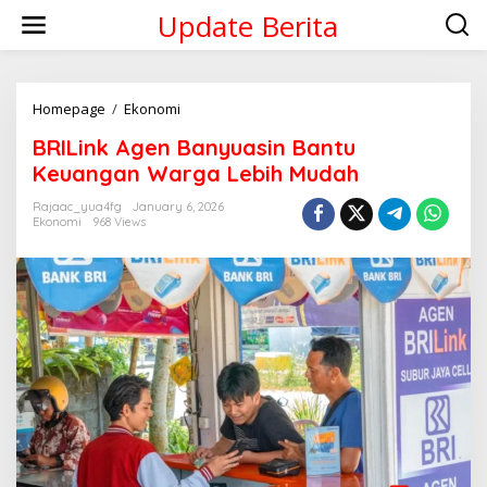
Skip
Update Berita
to
content
BRILink
Homepage
/
Ekonomi
Agen
BRILink Agen Banyuasin Bantu
Banyuasin
Bantu
Keuangan Warga Lebih Mudah
Keuangan
Warga
Rajaac_yua4fg
January 6, 2026
Ekonomi
968 Views
Lebih
Mudah