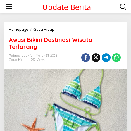
Skip
Update Berita
to
content
Awasi
Homepage
/
Gaya Hidup
Bikini
Awasi Bikini Destinasi Wisata
Destinasi
Wisata
Terlarang
Terlarang
Rajaac_yua4fg
March 31, 2026
Gaya Hidup
992 Views