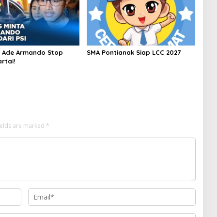
r Ade Armando Stop
SMA Pontianak Siap LCC 2027
rtai!
ields are marked
*