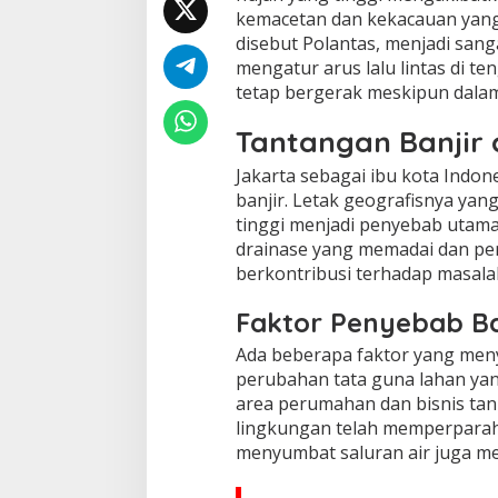
kemacetan dan kekacauan yang t
disebut Polantas, menjadi sang
mengatur arus lalu lintas di te
tetap bergerak meskipun dala
Tantangan Banjir 
Jakarta sebagai ibu kota Indo
banjir. Letak geografisnya yan
tinggi menjadi penyebab utama b
drainase yang memadai dan pe
berkontribusi terhadap masalah
Faktor Penyebab Ba
Ada beberapa faktor yang menye
perubahan tata guna lahan yang 
area perumahan dan bisnis t
lingkungan telah memperparah s
menyumbat saluran air juga me