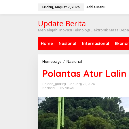
Skip
to
Add a Menu
Friday, August 7, 2026
content
Update Berita
Menjelajahi Inovasi Teknologi Elektronik Masa Dep
Home
Nasional
Internasional
Ekono
Polantas
Homepage
/
Nasional
Atur
Polantas Atur Lalin
Lalin
di
Tengah
Rajaac_yua4fg
January 22, 2026
Banjir
Nasional
1199 Views