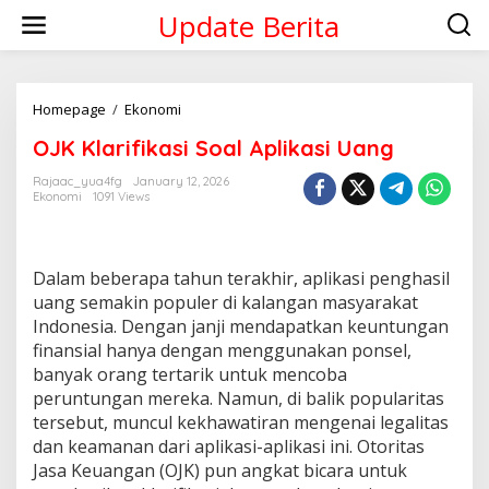
Skip
Update Berita
to
content
OJK
Homepage
/
Ekonomi
Klarifikasi
OJK Klarifikasi Soal Aplikasi Uang
Soal
Aplikasi
Rajaac_yua4fg
January 12, 2026
Uang
Ekonomi
1091 Views
Dalam beberapa tahun terakhir, aplikasi penghasil
uang semakin populer di kalangan masyarakat
Indonesia. Dengan janji mendapatkan keuntungan
finansial hanya dengan menggunakan ponsel,
banyak orang tertarik untuk mencoba
peruntungan mereka. Namun, di balik popularitas
tersebut, muncul kekhawatiran mengenai legalitas
dan keamanan dari aplikasi-aplikasi ini. Otoritas
Jasa Keuangan (OJK) pun angkat bicara untuk