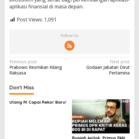
aplikasi finansial di masa depan.
Post Views:
1,091
Follow Us
Post
Previous post
Next post
Prabowo Resmikan Kilang
Godaan Jabatan Dirut
navigation
Raksasa
Pertamina
Don't Miss
Utang RI Capai Rekor Baru!
Rupiah Anjlok, Primus PAN