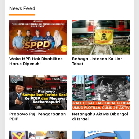
News Feed
Waka MPR Hak Disabilitas
Bahaya Lintasan KA Liar
Harus Dipenuhi!
Tebet
Prabowo Puji Pengorbanan
Netanyahu Aktivis Diborgol
PDIP
di Israel