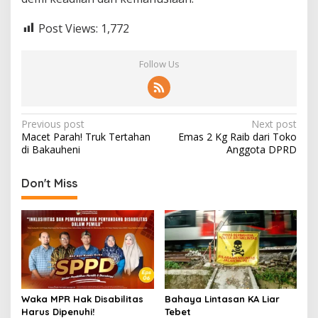
Post Views:
1,772
Follow Us
Post
Previous post
Next post
Macet Parah! Truk Tertahan
Emas 2 Kg Raib dari Toko
navigation
di Bakauheni
Anggota DPRD
Don't Miss
Waka MPR Hak Disabilitas
Bahaya Lintasan KA Liar
Harus Dipenuhi!
Tebet