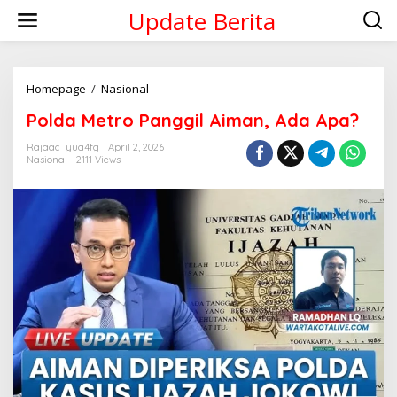
Skip
Update Berita
to
content
Polda
Homepage
/
Nasional
Metro
Polda Metro Panggil Aiman, Ada Apa?
Panggil
Aiman,
Rajaac_yua4fg
April 2, 2026
Ada
Nasional
2111 Views
Apa?