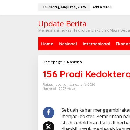
Skip
to
Add a Menu
Thursday, August 6, 2026
content
Update Berita
Menjelajahi Inovasi Teknologi Elektronik Masa Dep
Home
Nasional
Internasional
Ekono
156
Homepage
/
Nasional
Prodi
156 Prodi Kedokter
Kedokteran
Baru
Dibuka!
Rajaac_yua4fg
January 16, 2026
Nasional
2757 Views
Sebuah kabar menggembirakan 
menjadi dokter. Pemerintah 
studi kedokteran baru di berbag
diambil untuk menjawab kebut