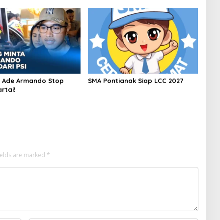
r Ade Armando Stop
SMA Pontianak Siap LCC 2027
rtai!
ields are marked
*