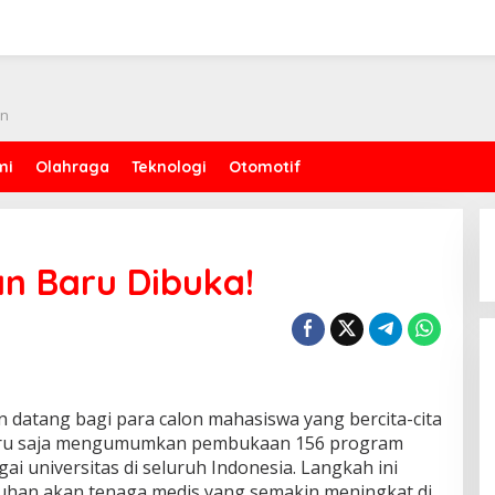
an
mi
Olahraga
Teknologi
Otomotif
an Baru Dibuka!
datang bagi para calon mahasiswa yang bercita-cita
baru saja mengumumkan pembukaan 156 program
ai universitas di seluruh Indonesia. Langkah ini
uhan akan tenaga medis yang semakin meningkat di