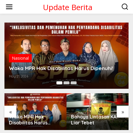
Skip
Update Berita
to
content
Nasional
Waka MPR Hak Disabilitas Harus Dipenuhi!
May 21, 2026
«
»
Waka MPR Hak
Bahaya Lintasan KA
Disabilitas Harus
Liar Tebet
Dipenuhi!